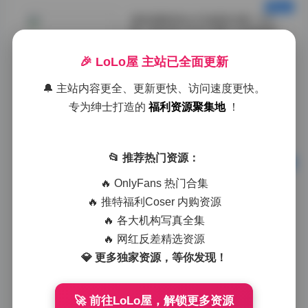
誉铭摄影美女写真图合集 152
套 185GB 打包下载 | 全景解析
🎉 LoLo屋 主站已全面更新
通过如此丰富的场
景配置，誉铭摄影
🔔 主站内容更全、更新更快、访问速度更快。
为观众提供了多维
专为绅士打造的
福利资源聚集地
！
度的审美体验。
">
今天
0
📂 推荐热门资源：
誉铭摄影美女写真合集152套
🔥 OnlyFans 热门合集
精选图合下载185GB资源包
🔥 推特福利Coser 内购资源
🔥 各大机构写真全集
值得一提的是，资
🔥 网红反差精选资源
源包中包含的不同
主题组合（如“复
💎 更多独家资源，等你发现！
古文艺”“现代都
市”“自然温馨”
等），让使用者可
🚀 前往LoLo屋，解锁更多资源