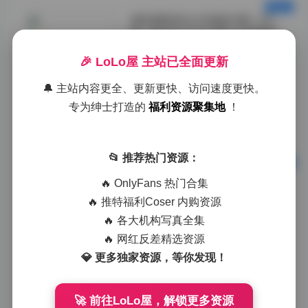
誉铭摄影美女写真图合集 152
套 185GB 打包下载 | 全景解析
🎉 LoLo屋 主站已全面更新
通过如此丰富的场
景配置，誉铭摄影
🔔 主站内容更全、更新更快、访问速度更快。
为观众提供了多维
专为绅士打造的
福利资源聚集地
！
度的审美体验。
">
今天
0
📂 推荐热门资源：
誉铭摄影美女写真合集152套
🔥 OnlyFans 热门合集
精选图合下载185GB资源包
🔥 推特福利Coser 内购资源
🔥 各大机构写真全集
值得一提的是，资
🔥 网红反差精选资源
源包中包含的不同
主题组合（如“复
💎 更多独家资源，等你发现！
古文艺”“现代都
市”“自然温馨”
等），让使用者可
🚀 前往LoLo屋，解锁更多资源