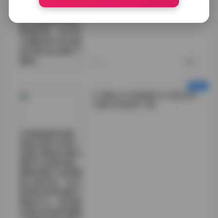
以根据自身喜好或
项目需求灵活挑
选。这种多元化的
资源布局，也为学
习摄影师不同场景
的光影变化提供了
便利。
今天
0
51酱美女写真图集合22套高清
合集6GB超清下载
从构图角度来看，
这套合集中的每一
张图片都经过精心
策划与后期处理。
摄影师善于运用黄
金分割法则，将主
体物体自然地置于
画面中心，同时通
过留白的运用增强