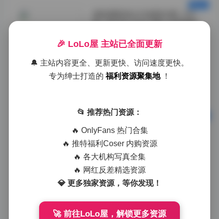
誉铭摄影美女写真图合集 152
套 185GB 打包下载 | 全景解析
🎉 LoLo屋 主站已全面更新
通过如此丰富的场
景配置，誉铭摄影
🔔 主站内容更全、更新更快、访问速度更快。
为观众提供了多维
专为绅士打造的
福利资源聚集地
！
度的审美体验。
">
今天
0
📂 推荐热门资源：
誉铭摄影美女写真合集152套
🔥 OnlyFans 热门合集
精选图合下载185GB资源包
🔥 推特福利Coser 内购资源
🔥 各大机构写真全集
值得一提的是，资
🔥 网红反差精选资源
源包中包含的不同
主题组合（如“复
💎 更多独家资源，等你发现！
古文艺”“现代都
市”“自然温馨”
等），让使用者可
🚀 前往LoLo屋，解锁更多资源