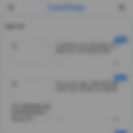
CorePress
最新文章
DJAWAPhoto写真合集打包下
载381套 502GB资源合集
今天
0
Seoyool(서율) 10套写真合集
高清下载 34GB美女写真资源
对于热爱收集写真
资源的玩家来说，
Seoyool">
今天
0