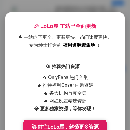
誉铭摄影美女写真图合集 152
套 185GB 打包下载 | 全景解析
🎉 LoLo屋 主站已全面更新
通过如此丰富的场
景配置，誉铭摄影
🔔 主站内容更全、更新更快、访问速度更快。
为观众提供了多维
专为绅士打造的
福利资源聚集地
！
度的审美体验。
">
今天
0
📂 推荐热门资源：
誉铭摄影美女写真合集152套
🔥 OnlyFans 热门合集
精选图合下载185GB资源包
🔥 推特福利Coser 内购资源
🔥 各大机构写真全集
值得一提的是，资
🔥 网红反差精选资源
源包中包含的不同
主题组合（如“复
💎 更多独家资源，等你发现！
古文艺”“现代都
市”“自然温馨”
等），让使用者可
🚀 前往LoLo屋，解锁更多资源