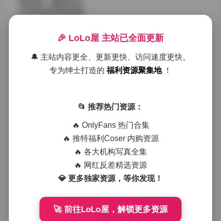
提的是，摄影师对
光线的运用堪称精
湛。在自然光拍摄
中，巧妙地利用黄
🎉 LoLo屋 主站已全面更新
金时段的柔和光
线，营造出温暖而
🔔 主站内容更全、更新更快、访问速度更快。
富有层次的氛围；
在影棚拍摄中，则
专为绅士打造的
福利资源聚集地
！
通过精心布置的主
光、补光和轮廓
光，塑造出立体感
📂 推荐热门资源：
十足的视觉效果。
这种对光线的极致
🔥 OnlyFans 热门合集
追求，使得每一张
🔥 推特福利Coser 内购资源
照片都具备专业水
准的质感和艺术
🔥 各大机构写真全集
性。
2025-12-21
0
🔥 网红反差精选资源
💎 更多独家资源，等你发现！
芝士好椰写真图集110期全套
下载86GB
🚀 前往LoLo屋，解锁更多资源