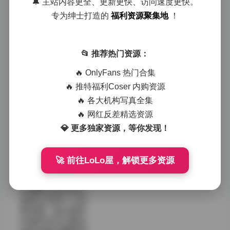
🔔 主站内容更全、更新更快、访问速度更快。
皮肤质感，但更难
得的是她丰富的表
专为绅士打造的
福利资源聚集地
！
现力和对镜头的敏
感度。在不同的造
型和场景中，她能
📂 推荐热门资源：
够展现出截然不同
的一面：时而甜美
🔥 OnlyFans 热门合集
可人，时而冷艳高
🔥 推特福利Coser 内购资源
傲，时而俏皮灵
动，时而安静内
🔥 各大机构写真全集
敛。这种多面性不
🔥 网红反差精选资源
仅体现在外在造型
💎 更多独家资源，等你发现！
上，更体现在她眼
神和表情的细微变
化中，让每一张照
片都充满了生命
🚀 前往LoLo屋，解锁更多资源
力。
关于博主
Yuii@imyuiichann，
虽然公开的个人资
料有限，但从她的
写真作品可以看出