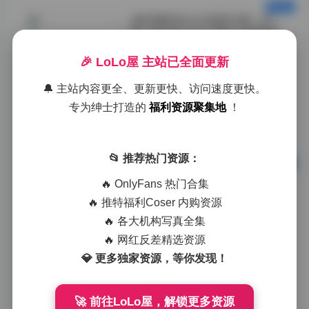
誉铭摄影美女写真图合集 152
套 185GB 打包下载 | 全景解析
🎉 LoLo屋 主站已全面更新
通过如此丰富的场
景配置，誉铭摄影
🔔 主站内容更全、更新更快、访问速度更快。
为观众提供了多维
专为绅士打造的
福利资源聚集地
！
度的审美体验。
">
今天
0
📂 推荐热门资源：
誉铭摄影美女写真合集152套
🔥 OnlyFans 热门合集
精选图合下载185GB资源包
🔥 推特福利Coser 内购资源
🔥 各大机构写真全集
值得一提的是，资
🔥 网红反差精选资源
源包中包含的不同
主题组合（如“复
💎 更多独家资源，等你发现！
古文艺”“现代都
市”“自然温馨”
等），让使用者可
🚀 前往LoLo屋，解锁更多资源