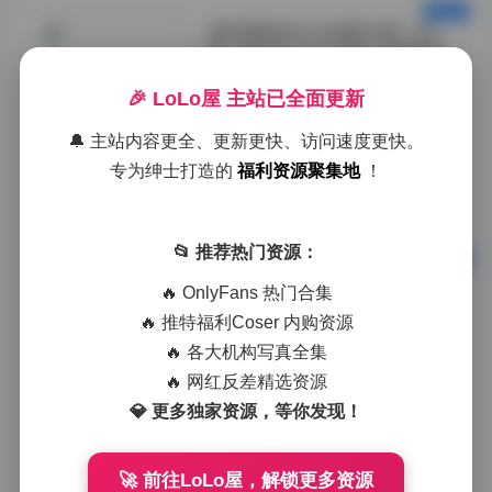
誉铭摄影美女写真图合集 152
套 185GB 打包下载 | 全景解析
🎉 LoLo屋 主站已全面更新
通过如此丰富的场
景配置，誉铭摄影
🔔 主站内容更全、更新更快、访问速度更快。
为观众提供了多维
专为绅士打造的
福利资源聚集地
！
度的审美体验。
">
今天
0
📂 推荐热门资源：
誉铭摄影美女写真合集152套
🔥 OnlyFans 热门合集
精选图合下载185GB资源包
🔥 推特福利Coser 内购资源
🔥 各大机构写真全集
值得一提的是，资
🔥 网红反差精选资源
源包中包含的不同
主题组合（如“复
💎 更多独家资源，等你发现！
古文艺”“现代都
市”“自然温馨”
等），让使用者可
🚀 前往LoLo屋，解锁更多资源